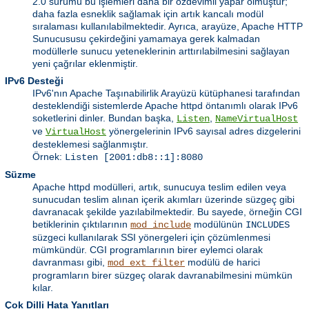
2.0 sürümü bu işlemleri daha bir özdevimli yapar olmuştur;
daha fazla esneklik sağlamak için artık kancalı modül
sıralaması kullanılabilmektedir. Ayrıca, arayüze, Apache HTTP
Sunucususu çekirdeğini yamamaya gerek kalmadan
modüllerle sunucu yeteneklerinin arttırılabilmesini sağlayan
yeni çağrılar eklenmiştir.
IPv6 Desteği
IPv6'nın Apache Taşınabilirlik Arayüzü kütüphanesi tarafından
desteklendiği sistemlerde Apache httpd öntanımlı olarak IPv6
soketlerini dinler. Bundan başka,
,
Listen
NameVirtualHost
ve
yönergelerinin IPv6 sayısal adres dizgelerini
VirtualHost
desteklemesi sağlanmıştır.
Örnek:
Listen [2001:db8::1]:8080
Süzme
Apache httpd modülleri, artık, sunucuya teslim edilen veya
sunucudan teslim alınan içerik akımları üzerinde süzgeç gibi
davranacak şekilde yazılabilmektedir. Bu sayede, örneğin CGI
betiklerinin çıktılarının
modülünün
mod_include
INCLUDES
süzgeci kullanılarak SSI yönergeleri için çözümlenmesi
mümkündür. CGI programlarının birer eylemci olarak
davranması gibi,
modülü de harici
mod_ext_filter
programların birer süzgeç olarak davranabilmesini mümkün
kılar.
Çok Dilli Hata Yanıtları