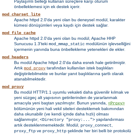
Paylaşımlı belleği kullanan süreçlere karşı oturum
önbelleklemesi için ek destek içerir.
mod_charset_lite
Apache httpd 2.0'da yeni olan bu deneysel modül, karakter
kümesi dönüşümleri veya kaydı için destek sağlar.
mod_file_cache
Apache httpd 2.0'da yeni olan bu modül, Apache HHP
Sunucusu 1.3'teki
modülünün işlevselliğini
mod_mmap_static
içermenin yanında buna önbellekleme yetenekleri de ekler.
mod_headers
Bu modül Apache httpd 2.0'da daha esnek hale getirilmiştir.
Artık
tarafından kullanılan istek başlıkları
mod_proxy
değiştirilebilmekte ve bunlar yanıt başlıklarına şartlı olarak
atanabilmektedir.
mod_proxy
Bu modül HTTP/1.1 uyumlu vekaleti daha güvenilir kılmak ve
yeni süzgeç alt yapısının getirilerinden de yararlanmak
amacıyla yeni baştan yazılmıştır. Bunun yanında,
<Proxy>
bölümünün yeni hali vekil siteleri desteklemek bakımından
daha okunabilir (ve kendi içinde daha hızlı) olması
sağlanmıştır;
yapılandırması
<Directory "proxy:...">
artık desteklenmemektedir. Modül,
,
proxy_connect
ve
şeklinde her biri belli bir protokolü
proxy_ftp
proxy_http