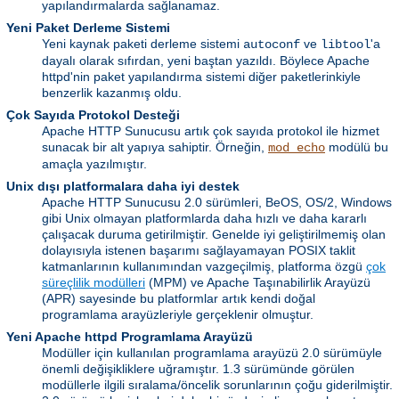
yapılandırmalarda sağlanamaz.
Yeni Paket Derleme Sistemi
Yeni kaynak paketi derleme sistemi
ve
'a
autoconf
libtool
dayalı olarak sıfırdan, yeni baştan yazıldı. Böylece Apache
httpd'nin paket yapılandırma sistemi diğer paketlerinkiyle
benzerlik kazanmış oldu.
Çok Sayıda Protokol Desteği
Apache HTTP Sunucusu artık çok sayıda protokol ile hizmet
sunacak bir alt yapıya sahiptir. Örneğin,
modülü bu
mod_echo
amaçla yazılmıştır.
Unix dışı platformalara daha iyi destek
Apache HTTP Sunucusu 2.0 sürümleri, BeOS, OS/2, Windows
gibi Unix olmayan platformlarda daha hızlı ve daha kararlı
çalışacak duruma getirilmiştir. Genelde iyi geliştirilmemiş olan
dolayısıyla istenen başarımı sağlayamayan POSIX taklit
katmanlarının kullanımından vazgeçilmiş, platforma özgü
çok
süreçlilik modülleri
(MPM) ve Apache Taşınabilirlik Arayüzü
(APR) sayesinde bu platformlar artık kendi doğal
programlama arayüzleriyle gerçeklenir olmuştur.
Yeni Apache httpd Programlama Arayüzü
Modüller için kullanılan programlama arayüzü 2.0 sürümüyle
önemli değişikliklere uğramıştır. 1.3 sürümünde görülen
modüllerle ilgili sıralama/öncelik sorunlarının çoğu giderilmiştir.