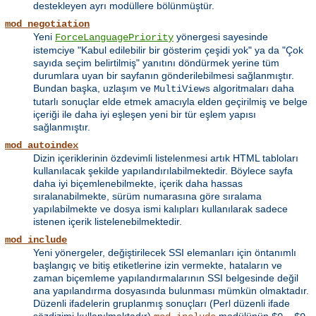
destekleyen ayrı modüllere bölünmüştür.
mod_negotiation
Yeni
yönergesi sayesinde
ForceLanguagePriority
istemciye "Kabul edilebilir bir gösterim çeşidi yok" ya da "Çok
sayıda seçim belirtilmiş" yanıtını döndürmek yerine tüm
durumlara uyan bir sayfanın gönderilebilmesi sağlanmıştır.
Bundan başka, uzlaşım ve
algoritmaları daha
MultiViews
tutarlı sonuçlar elde etmek amacıyla elden geçirilmiş ve belge
içeriği ile daha iyi eşleşen yeni bir tür eşlem yapısı
sağlanmıştır.
mod_autoindex
Dizin içeriklerinin özdevimli listelenmesi artık HTML tabloları
kullanılacak şekilde yapılandırılabilmektedir. Böylece sayfa
daha iyi biçemlenebilmekte, içerik daha hassas
sıralanabilmekte, sürüm numarasına göre sıralama
yapılabilmekte ve dosya ismi kalıpları kullanılarak sadece
istenen içerik listelenebilmektedir.
mod_include
Yeni yönergeler, değiştirilecek SSI elemanları için öntanımlı
başlangıç ve bitiş etiketlerine izin vermekte, hataların ve
zaman biçemleme yapılandırmalarının SSI belgesinde değil
ana yapılandırma dosyasında bulunması mümkün olmaktadır.
Düzenli ifadelerin gruplanmış sonuçları (Perl düzenli ifade