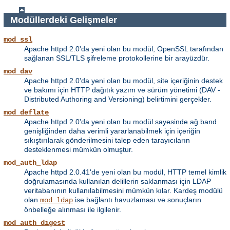
Modüllerdeki Gelişmeler
mod_ssl
Apache httpd 2.0'da yeni olan bu modül, OpenSSL tarafından
sağlanan SSL/TLS şifreleme protokollerine bir arayüzdür.
mod_dav
Apache httpd 2.0'da yeni olan bu modül, site içeriğinin destek
ve bakımı için HTTP dağıtık yazım ve sürüm yönetimi (DAV -
Distributed Authoring and Versioning) belirtimini gerçekler.
mod_deflate
Apache httpd 2.0'da yeni olan bu modül sayesinde ağ band
genişliğinden daha verimli yararlanabilmek için içeriğin
sıkıştırılarak gönderilmesini talep eden tarayıcıların
desteklenmesi mümkün olmuştur.
mod_auth_ldap
Apache httpd 2.0.41'de yeni olan bu modül, HTTP temel kimlik
doğrulamasında kullanılan delillerin saklanması için LDAP
veritabanının kullanılabilmesini mümkün kılar. Kardeş modülü
olan
ise bağlantı havuzlaması ve sonuçların
mod_ldap
önbelleğe alınması ile ilgilenir.
mod_auth_digest