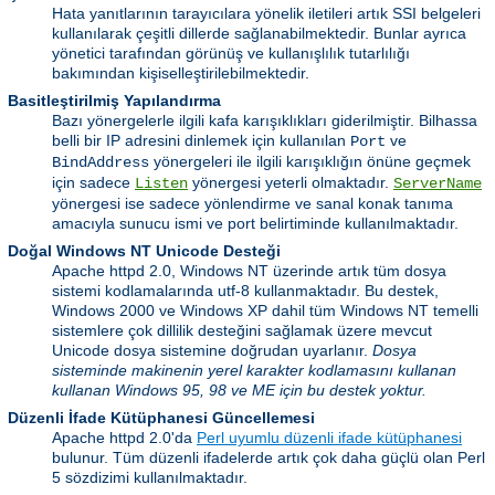
Hata yanıtlarının tarayıcılara yönelik iletileri artık SSI belgeleri
kullanılarak çeşitli dillerde sağlanabilmektedir. Bunlar ayrıca
yönetici tarafından görünüş ve kullanışlılık tutarlılığı
bakımından kişiselleştirilebilmektedir.
Basitleştirilmiş Yapılandırma
Bazı yönergelerle ilgili kafa karışıklıkları giderilmiştir. Bilhassa
belli bir IP adresini dinlemek için kullanılan
ve
Port
yönergeleri ile ilgili karışıklığın önüne geçmek
BindAddress
için sadece
yönergesi yeterli olmaktadır.
Listen
ServerName
yönergesi ise sadece yönlendirme ve sanal konak tanıma
amacıyla sunucu ismi ve port belirtiminde kullanılmaktadır.
Doğal Windows NT Unicode Desteği
Apache httpd 2.0, Windows NT üzerinde artık tüm dosya
sistemi kodlamalarında utf-8 kullanmaktadır. Bu destek,
Windows 2000 ve Windows XP dahil tüm Windows NT temelli
sistemlere çok dillilik desteğini sağlamak üzere mevcut
Unicode dosya sistemine doğrudan uyarlanır.
Dosya
sisteminde makinenin yerel karakter kodlamasını kullanan
kullanan Windows 95, 98 ve ME için bu destek yoktur.
Düzenli İfade Kütüphanesi Güncellemesi
Apache httpd 2.0'da
Perl uyumlu düzenli ifade kütüphanesi
bulunur. Tüm düzenli ifadelerde artık çok daha güçlü olan Perl
5 sözdizimi kullanılmaktadır.