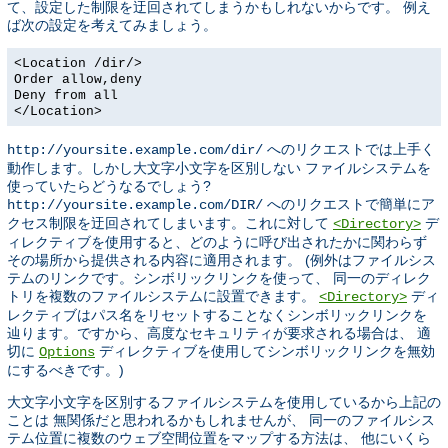
て、設定した制限を迂回されてしまうかもしれないからです。 例え
ば次の設定を考えてみましょう。
<Location /dir/>
Order allow,deny
Deny from all
</Location>
へのリクエストでは上手く
http://yoursite.example.com/dir/
動作します。しかし大文字小文字を区別しない ファイルシステムを
使っていたらどうなるでしょう?
へのリクエストで簡単にア
http://yoursite.example.com/DIR/
クセス制限を迂回されてしまいます。これに対して
デ
<Directory>
ィレクティブを使用すると、どのように呼び出されたかに関わらず
その場所から提供される内容に適用されます。 (例外はファイルシス
テムのリンクです。シンボリックリンクを使って、 同一のディレク
トリを複数のファイルシステムに設置できます。
ディ
<Directory>
レクティブはパス名をリセットすることなくシンボリックリンクを
辿ります。ですから、高度なセキュリティが要求される場合は、 適
切に
ディレクティブを使用してシンボリックリンクを無効
Options
にするべきです。)
大文字小文字を区別するファイルシステムを使用しているから上記の
ことは 無関係だと思われるかもしれませんが、 同一のファイルシス
テム位置に複数のウェブ空間位置をマップする方法は、 他にいくら