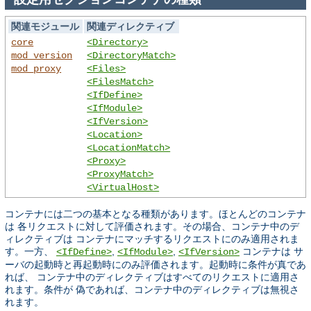
関連モジュール
関連ディレクティブ
core
<Directory>
mod_version
<DirectoryMatch>
mod_proxy
<Files>
<FilesMatch>
<IfDefine>
<IfModule>
<IfVersion>
<Location>
<LocationMatch>
<Proxy>
<ProxyMatch>
<VirtualHost>
コンテナには二つの基本となる種類があります。ほとんどのコンテナ
は 各リクエストに対して評価されます。その場合、コンテナ中のデ
ィレクティブは コンテナにマッチするリクエストにのみ適用されま
す。一方、
,
,
コンテナは サ
<IfDefine>
<IfModule>
<IfVersion>
ーバの起動時と再起動時にのみ評価されます。起動時に条件が真であ
れば、 コンテナ中のディレクティブはすべてのリクエストに適用さ
れます。条件が 偽であれば、コンテナ中のディレクティブは無視さ
れます。