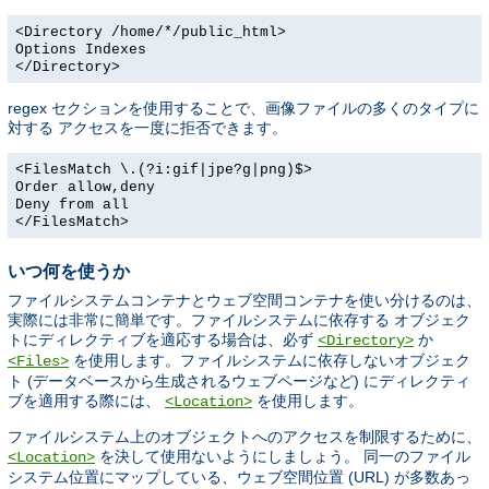
<Directory /home/*/public_html>
Options Indexes
</Directory>
regex セクションを使用することで、画像ファイルの多くのタイプに
対する アクセスを一度に拒否できます。
<FilesMatch \.(?i:gif|jpe?g|png)$>
Order allow,deny
Deny from all
</FilesMatch>
いつ何を使うか
ファイルシステムコンテナとウェブ空間コンテナを使い分けるのは、
実際には非常に簡単です。ファイルシステムに依存する オブジェク
トにディレクティブを適応する場合は、必ず
か
<Directory>
を使用します。ファイルシステムに依存しないオブジェク
<Files>
ト (データベースから生成されるウェブページなど) にディレクティ
ブを適用する際には、
を使用します。
<Location>
ファイルシステム上のオブジェクトへのアクセスを制限するために、
を決して使用ないようにしましょう。 同一のファイル
<Location>
システム位置にマップしている、ウェブ空間位置 (URL) が多数あっ