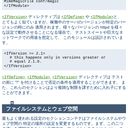
MimeMagicFile conf/magic
</IfModule>
ディレクティブは
や
と、
<IfVersion>
<IfDefine>
<IfModule>
とてもよく似ていますが、稼働中のサーバのバージョンが特定のバー
ジョンの時にのみ 適用されます。様々なバージョンの httpd を様々
な設定で動作させることになる場合で、 テストスイートや巨大なネ
ットワークでの用途を想定して、 このモジュールは設計されていま
す。
<IfVersion >= 2.1>
# this happens only in versions greater or
# equal 2.1.0.
</IfVersion>
,
,
ディレクティブは テスト
<IfDefine>
<IfModule>
<IfVersion>
の前に "!" を付けることで否定の条件を適用することができます。 ま
た、これらのセクションはより複雑な制限を課すために入れ子にする
ことができます。
ファイルシステムとウェブ空間
最もよく使われる設定のセクションコンテナはファイルシステムやウ
ェブ空間の 特定の場所の設定を変更するものです。まず、この二つ