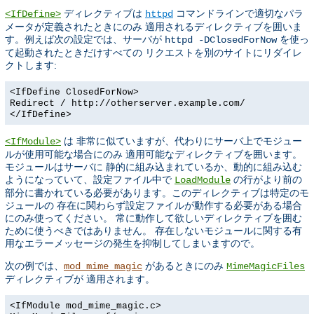
ディレクティブは
コマンドラインで適切なパラ
<IfDefine>
httpd
メータが定義されたときにのみ 適用されるディレクティブを囲いま
す。例えば次の設定では、サーバが
を使っ
httpd -DClosedForNow
て起動されたときだけすべての リクエストを別のサイトにリダイレ
クトします:
<IfDefine ClosedForNow>
Redirect / http://otherserver.example.com/
</IfDefine>
は 非常に似ていますが、代わりにサーバ上でモジュー
<IfModule>
ルが使用可能な場合にのみ 適用可能なディレクティブを囲います。
モジュールはサーバに 静的に組み込まれているか、動的に組み込む
ようになっていて、設定ファイル中で
の行がより前の
LoadModule
部分に書かれている必要があります。このディレクティブは特定のモ
ジュールの 存在に関わらず設定ファイルが動作する必要がある場合
にのみ使ってください。 常に動作して欲しいディレクティブを囲む
ために使うべきではありません。 存在しないモジュールに関する有
用なエラーメッセージの発生を抑制してしまいますので。
次の例では、
があるときにのみ
mod_mime_magic
MimeMagicFiles
ディレクティブが 適用されます。
<IfModule mod_mime_magic.c>