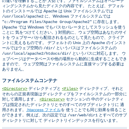
の違いを理解することが 大切です。ファイルシステムはオペレーテ
ィングシステムから見たディスクの内容です。 たとえば、デフォル
トのインストールでは Apache は Unix ファイルシステムでは
に、Windows ファイルシステムでは
/usr/local/apache2
に存在します。
"c:/Program Files/Apache Group/Apache2"
(Apache では Windows でもパスセパレータとしてスラッシュを使う
ことに 気をつけてください。) 対照的に、ウェブ空間はあなたのサイ
トを ウェブサーバから配信されるものとして見たもので、クライア
ントに見えるものです。 デフォルトの Unix 上の Apache のインスト
ールではウェブ空間の
というパスはファイルシステムの
/dir/
というパスに対応します。 ウ
/usr/local/apache2/htdocs/dir/
ェブページはデータベースや他の場所から動的に生成することもでき
ますので、 ウェブ空間はファイルシステムに直接マップする必要は
ありません。
ファイルシステムコンテナ
ディレクティブと
ディレクティブ、それと
<Directory>
<Files>
それらの正規表現版はディレクティブをファイルシステムの一部分に
対して適用します。
セクションの 中のディレクティ
<Directory>
ブは指定されたディレクトリとそのすべてのサブディレクトリに 適
用されます。
.htaccess ファイル
を 使うことでも同じ効果を得ること
ができます。例えば、次の設定では
とすべてのサブ
/var/web/dir1
ディレクトリに対して ディレクトリインデックスを行ないます。