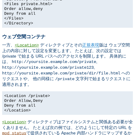
<Files private.html>
Order allow,deny
Deny from all
</Files>
</Directory>
ウェブ空間コンテナ
一方、
ディレクティブとその
正規表現
版は ウェブ空間
<Location>
上の内容に対して設定を変更します。 たとえば、次の設定では
/private で始まる URL パスへのアクセスを制限します。 具体的に
は、
,
http://yoursite.example.com/private
,
http://yoursite.example.com/private123
への
http://yoursite.example.com/private/dir/file.html
リクエストや、 他の同様に
文字列で始まるリクエストに
/private
適用されます。
<Location /private>
Order Allow,Deny
Deny from all
</Location>
ディレクティブはファイルシステムと関係ある必要が全
<Location>
くありません。 たとえば次の例では、どのようにして特定の URL を
で提供されている Apache 内部ハンドラにマップするか
mod_status