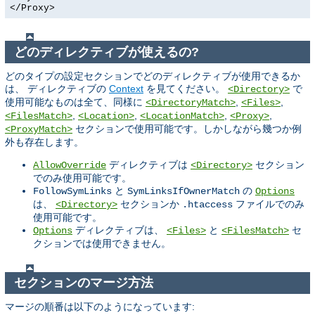
</Proxy>
どのディレクティブが使えるの?
どのタイプの設定セクションでどのディレクティブが使用できるか
は、 ディレクティブの
Context
を見てください。
で
<Directory>
使用可能なものは全て、同様に
,
,
<DirectoryMatch>
<Files>
,
,
,
,
<FilesMatch>
<Location>
<LocationMatch>
<Proxy>
セクションで使用可能です。しかしながら幾つか例
<ProxyMatch>
外も存在します。
ディレクティブは
セクション
AllowOverride
<Directory>
でのみ使用可能です。
と
の
FollowSymLinks
SymLinksIfOwnerMatch
Options
は、
セクションか
ファイルでのみ
<Directory>
.htaccess
使用可能です。
ディレクティブは、
と
セ
Options
<Files>
<FilesMatch>
クションでは使用できません。
セクションのマージ方法
マージの順番は以下のようになっています: