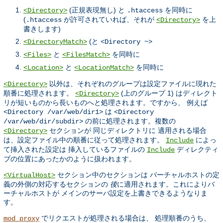
(正規表現無し) と
を同時に
<Directory>
.htaccess
(
が許可されていれば、それが
を上
.htaccess
<Directory>
書きします)
(と
<DirectoryMatch>
<Directory ~>
と
を同時に
<Files>
<FilesMatch>
と
を同時に
<Location>
<LocationMatch>
以外は、それぞれのグループは設定ファイルに現れた
<Directory>
順番に処理されます。
(上のグループ 1) はディレクト
<Directory>
リが短いものから長いものへと処理されます。ですから、 例えば
は
<Directory /var/web/dir1>
<Directory
の前に処理されます。複数の
/var/web/dir/subdir>
セクションが 同じディレクトリに 適用される場合
<Directory>
は、設定ファイル中の順番に従って処理されます。
によっ
Include
て挿入された設定は 挿入しているファイルの
ディレクティ
Include
ブの位置にあったかのように扱われます。
セクション中のセクションは バーチャルホストの定
<VirtualHost>
義の外側の対応するセクションの
後
に適用されます。これによりバ
ーチャルホストが メインのサーバ設定を上書きできるようなりま
す。
でリクエストが処理される場合は、 処理順番のうち、
mod_proxy