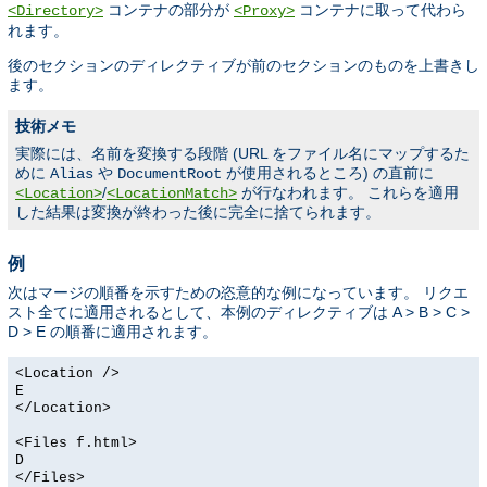
コンテナの部分が
コンテナに取って代わら
<Directory>
<Proxy>
れます。
後のセクションのディレクティブが前のセクションのものを上書きし
ます。
技術メモ
実際には、名前を変換する段階 (URL をファイル名にマップするた
めに
や
が使用されるところ) の直前に
Alias
DocumentRoot
/
が行なわれます。 これらを適用
<Location>
<LocationMatch>
した結果は変換が終わった後に完全に捨てられます。
例
次はマージの順番を示すための恣意的な例になっています。 リクエ
スト全てに適用されるとして、本例のディレクティブは A > B > C >
D > E の順番に適用されます。
<Location />
E
</Location>
<Files f.html>
D
</Files>