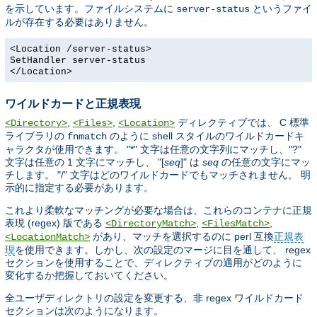
を示しています。ファイルシステムに
というファイ
server-status
ルが存在する必要はありません。
<Location /server-status>
SetHandler server-status
</Location>
ワイルドカードと正規表現
,
,
ディレクティブでは、 C 標準
<Directory>
<Files>
<Location>
ライブラリの
のように shell スタイルのワイルドカードキ
fnmatch
ャラクタが使用できます。 "*" 文字は任意の文字列にマッチし、"?"
文字は任意の 1 文字にマッチし、 "[
seq
]" は
seq
の任意の文字にマッ
チします。 "/" 文字はどのワイルドカードでもマッチされません。 明
示的に指定する必要があります。
これより柔軟なマッチングが必要な場合は、これらのコンテナに正規
表現 (regex) 版である
,
,
<DirectoryMatch>
<FilesMatch>
があり、マッチを選択するのに perl 互換
正規表
<LocationMatch>
現
を使用できます。しかし、次の設定のマージに目を通して、 regex
セクションを使用することで、ディレクティブの適用がどのように
変化するか把握しておいてください。
全ユーザディレクトリの設定を変更する、非 regex ワイルドカード
セクションは次のようになります。