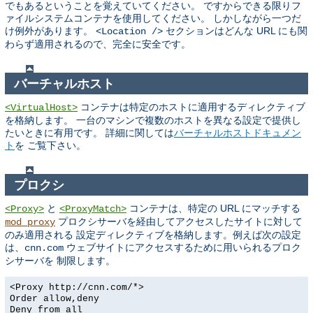
でもあるということを覚えていてください。 ですからできる限りフ
ァイルシステムコンテナを使用してください。 しかしながら一つだ
け例外があります。
セクションはどんな URL にも関
<Location />
わらず適用されるので、完全に安全です。
バーチャルホスト
コンテナは特定のホストに適用するディレクティブ
<VirtualHost>
を格納します。 一台のマシンで複数のホストを異なる設定で提供し
たいときに有用です。 詳細に関しては
バーチャルホストドキュメン
ト
を ご覧下さい。
プロクシ
と
コンテナは、特定の URL にマッチする
<Proxy>
<ProxyMatch>
プロクシサーバを経由してアクセスしたサイトに対して
mod_proxy
のみ適用される 設定ディレクティブを格納します。例えば次の設定
は、
ウェブサイトにアクセスするために用いられるプロク
cnn.com
シサーバを 制限します。
<Proxy http://cnn.com/*>
Order allow,deny
Deny from all