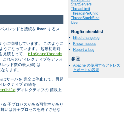
StartServers
ThreadLimit
ThreadsPerChild
ThreadStackSize
User
レッドと接続を listen するス
Bugfix checklist
httpd changelog
ように待機しています。 このように
Known issues
ようになっています。 起動初期時
Report a bug
数を見積もって、
MinSpareThreads
参照
で、 これらのディレクティブをデフォ
レッド数の最大値) は
Apache の使用するアドレス
になります。
とポートの設定
らはサーバを 完全に停止して、再起
ィレクティブ の値を
ディレクティブの 値以上
erChild
いる 子プロセスがある可能性があり
振舞いは各子プロセスを終了させな