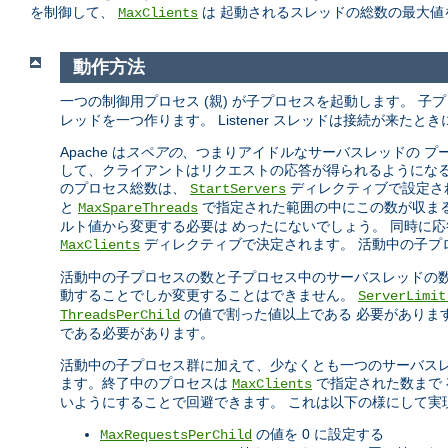
を制御して、
は 起動されるスレッドの総数の最大値
MaxClients
動作方法
一つの制御用プロセス (親) が子プロセスを起動します。 子
レッドを一つ作ります。 Listener スレッドは接続が来た
Apache は
スペアの
、つまりアイドルなサーバスレッドの プ
して、クライアントはリクエストの応答が得られるようになる
のプロセス総数は、
ディレクティブで設定され
StartServers
と
で指定された範囲の中にこの数が収まるよう
MaxSpareThreads
ルト値から変更する必要は めったにないでしょう。 同時に応
ディレクティブで決定されます。 活動中の子プ
MaxClients
活動中の子プロセスの数と子プロセス中のサーバスレッドの数
動することでしか変更することはできません。
ServerLimi
の値で割った値以上である 必要がありま
ThreadsPerChild
である必要があります。
活動中の子プロセス群に加えて、少なくとも一つのサーバスレ
ます。終了中のプロセスは
で指定された数まで
MaxClients
いようにすることで回避できます。 これは以下の様にして実
の値を 0 に設定する
MaxRequestsPerChild