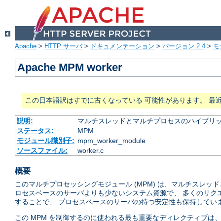
Apache
>
HTTP サーバ
>
ドキュメンテーション
>
バージョン 2.4
>
モ
Apache MPM worker
この日本語訳はすでに古くなっている 可能性があります。 最
説明:
マルチスレッドとマルチプロセスのハイブリッ
ステータス:
MPM
モジュール識別子:
mpm_worker_module
ソースファイル:
worker.c
概要
このマルチプロセッシングモジュール (MPM) は、マルチスレ
ロセスベースのサーバよりも少ないシステム資源で、 多くのリク
することで、 プロセスベースのサーバの持つ安定性も保持してい
この MPM を制御するのに使われる最も重要なディレクティブは