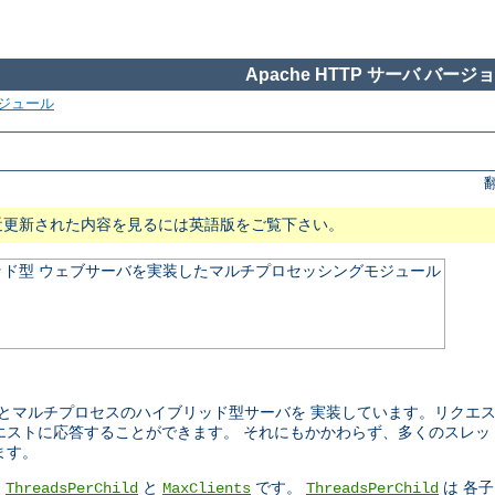
Apache HTTP サーバ バージョン
ジュール
近更新された内容を見るには英語版をご覧下さい。
ド型 ウェブサーバを実装したマルチプロセッシングモジュール
ッドとマルチプロセスのハイブリッド型サーバを 実装しています。リクエ
エストに応答することができます。 それにもかかわらず、多くのスレッ
ます。
、
と
です。
は 各
ThreadsPerChild
MaxClients
ThreadsPerChild