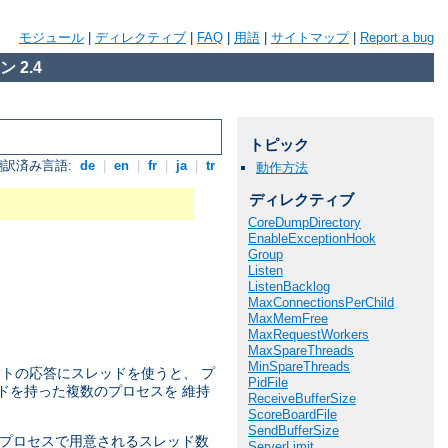
モジュール
|
ディレクティブ
|
FAQ
|
用語
|
サイトマップ
|
Report a bug
 2.4
トピック
翻訳済み言語:
de
|
en
|
fr
|
ja
|
tr
動作方法
ディレクティブ
CoreDumpDirectory
EnableExceptionHook
Group
Listen
ListenBacklog
MaxConnectionsPerChild
MaxMemFree
MaxRequestWorkers
MaxSpareThreads
MinSpareThreads
ストの応答にスレッドを使うと、 プ
PidFile
ドを持った複数のプロセスを 維持
ReceiveBufferSize
ScoreBoardFile
SendBufferSize
子プロセスで用意されるスレッド数
ServerLimit