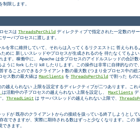
を制限します。
プロセスは
ディレクティブで指定された一定数のサーバス
ThreadsPerChild
ときにサーバプロセスに渡します。
ールを常に維持していて、それらは入ってくるリクエストに 答えられる
ために 新しいスレッドやプロセスが生成されるのを 待たなくてもよい
ます。稼働中に、 Apache は全プロセスのアイドルスレッドの合計
に fork したり kill したりします。この操作は非常に自律的なの
答することのできるクライアント数の最大数 (つまり全プロセス中の総ス
ロセス数の最大値は
を
で割った もの
MaxClients
ThreadsPerChild
の越えられない 上限を設定するディレクティブが二つあります。これ
は活動中の子プロセスの越えられない上限を設定し、
デ
t
MaxClients
す。
は サーバスレッドの越えられない上限で、
ThreadLimit
ThreadsP
ッドが 既存のクライアントからの接続を扱っている終了しようとして
 存在できますが、実際に期待される数はずっと少なくなります。この 
現できます。