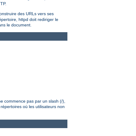
TTP.
onstruire des URLs vers ses
rtoire, httpd doit rediriger le
dans le document.
é ne commence pas par un slash (/),
répertoires où les utilisateurs non