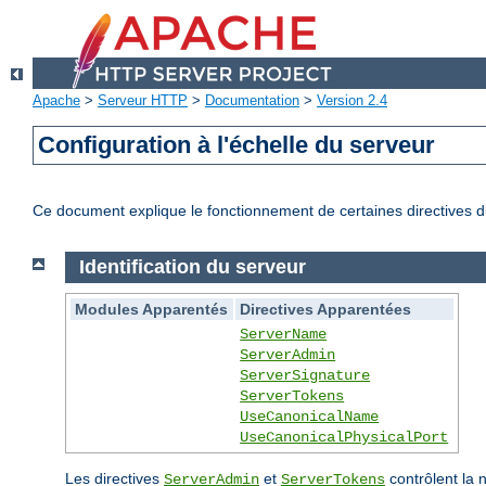
Apache
>
Serveur HTTP
>
Documentation
>
Version 2.4
Configuration à l'échelle du serveur
Ce document explique le fonctionnement de certaines directives du
Identification du serveur
Modules Apparentés
Directives Apparentées
ServerName
ServerAdmin
ServerSignature
ServerTokens
UseCanonicalName
UseCanonicalPhysicalPort
Les directives
et
contrôlent la 
ServerAdmin
ServerTokens