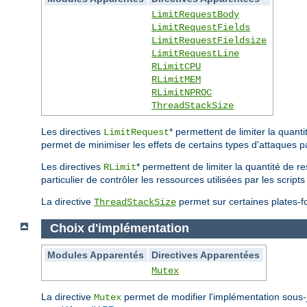
LimitRequestBody
LimitRequestFields
LimitRequestFieldsize
LimitRequestLine
RLimitCPU
RLimitMEM
RLimitNPROC
ThreadStackSize
Les directives
* permettent de limiter la quan
LimitRequest
permet de minimiser les effets de certains types d'attaques p
Les directives
* permettent de limiter la quantité de r
RLimit
particulier de contrôler les ressources utilisées par les scri
La directive
permet sur certaines plates-for
ThreadStackSize
Choix d'implémentation
Modules Apparentés
Directives Apparentées
Mutex
La directive
permet de modifier l'implémentation sous
Mutex