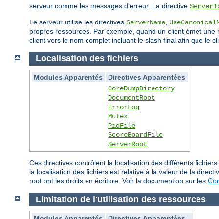
serveur comme les messages d'erreur. La directive
ServerT
Le serveur utilise les directives
,
ServerName
UseCanonical
propres ressources. Par exemple, quand un client émet une req
client vers le nom complet incluant le slash final afin que le
Localisation des fichiers
Modules Apparentés
Directives Apparentées
CoreDumpDirectory
DocumentRoot
ErrorLog
Mutex
PidFile
ScoreBoardFile
ServerRoot
Ces directives contrôlent la localisation des différents fich
la localisation des fichiers est relative à la valeur de la direct
root ont les droits en écriture. Voir la documention sur les
Con
Limitation de l'utilisation des ressources
Modules Apparentés
Directives Apparentées