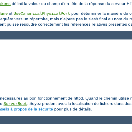
définit la valeur du champ d'en-tête de la réponse du serveur H
okens
et
pour déterminer la manière de c
Name
UseCanonicalPhysicalPort
uête vers un répertoire, mais n'ajoute pas le slash final au nom du répe
 client puisse résoudre correctement les références relatives présentes 
iers nécessaires au bon fonctionnement de httpd. Quand le chemin utilis
ive
. Soyez prudent avec la localisation de fichiers dans des 
ServerRoot
seils à propos de la sécurité
pour plus de détails.