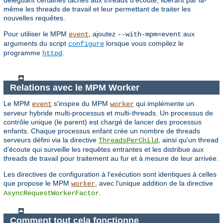
déléguant certaines tâches aux threads d'écoute, libérant par là-
même les threads de travail et leur permettant de traiter les
nouvelles requêtes.
Pour utiliser le MPM
, ajoutez
aux
event
--with-mpm=event
arguments du script
lorsque vous compilez le
configure
programme
.
httpd
Relations avec le MPM Worker
Le MPM
s'inspire du MPM
qui implémente un
event
worker
serveur hybride multi-processus et multi-threads. Un processus de
contrôle unique (le parent) est chargé de lancer des processus
enfants. Chaque processus enfant crée un nombre de threads
serveurs défini via la directive
, ainsi qu'un thread
ThreadsPerChild
d'écoute qui surveille les requêtes entrantes et les distribue aux
threads de travail pour traitement au fur et à mesure de leur arrivée.
Les directives de configuration à l'exécution sont identiques à celles
que propose le MPM
, avec l'unique addition de la directive
worker
.
AsyncRequestWorkerFactor
Comment tout cela fonctionne