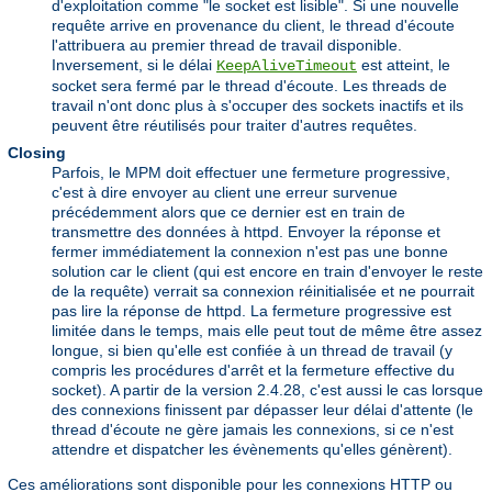
d'exploitation comme "le socket est lisible". Si une nouvelle
requête arrive en provenance du client, le thread d'écoute
l'attribuera au premier thread de travail disponible.
Inversement, si le délai
est atteint, le
KeepAliveTimeout
socket sera fermé par le thread d'écoute. Les threads de
travail n'ont donc plus à s'occuper des sockets inactifs et ils
peuvent être réutilisés pour traiter d'autres requêtes.
Closing
Parfois, le MPM doit effectuer une fermeture progressive,
c'est à dire envoyer au client une erreur survenue
précédemment alors que ce dernier est en train de
transmettre des données à httpd. Envoyer la réponse et
fermer immédiatement la connexion n'est pas une bonne
solution car le client (qui est encore en train d'envoyer le reste
de la requête) verrait sa connexion réinitialisée et ne pourrait
pas lire la réponse de httpd. La fermeture progressive est
limitée dans le temps, mais elle peut tout de même être assez
longue, si bien qu'elle est confiée à un thread de travail (y
compris les procédures d'arrêt et la fermeture effective du
socket). A partir de la version 2.4.28, c'est aussi le cas lorsque
des connexions finissent par dépasser leur délai d'attente (le
thread d'écoute ne gère jamais les connexions, si ce n'est
attendre et dispatcher les évènements qu'elles génèrent).
Ces améliorations sont disponible pour les connexions HTTP ou