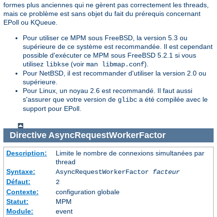
formes plus anciennes qui ne gèrent pas correctement les threads,
mais ce problème est sans objet du fait du prérequis concernant
EPoll ou KQueue.
Pour utiliser ce MPM sous FreeBSD, la version 5.3 ou
supérieure de ce système est recommandée. Il est cependant
possible d'exécuter ce MPM sous FreeBSD 5.2.1 si vous
utilisez
(voir
).
libkse
man libmap.conf
Pour NetBSD, il est recommander d'utiliser la version 2.0 ou
supérieure.
Pour Linux, un noyau 2.6 est recommandé. Il faut aussi
s'assurer que votre version de
a été compilée avec le
glibc
support pour EPoll.
Directive
AsyncRequestWorkerFactor
Description:
Limite le nombre de connexions simultanées par
thread
Syntaxe:
AsyncRequestWorkerFactor
facteur
Défaut:
2
Contexte:
configuration globale
Statut:
MPM
Module:
event