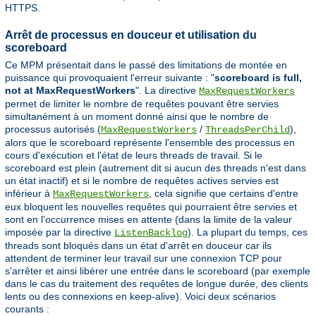
HTTPS.
Arrêt de processus en douceur et utilisation du
scoreboard
Ce MPM présentait dans le passé des limitations de montée en
puissance qui provoquaient l'erreur suivante : "
scoreboard is full,
not at MaxRequestWorkers
". La directive
MaxRequestWorkers
permet de limiter le nombre de requêtes pouvant être servies
simultanément à un moment donné ainsi que le nombre de
processus autorisés (
/
),
MaxRequestWorkers
ThreadsPerChild
alors que le scoreboard représente l'ensemble des processus en
cours d'exécution et l'état de leurs threads de travail. Si le
scoreboard est plein (autrement dit si aucun des threads n'est dans
un état inactif) et si le nombre de requêtes actives servies est
inférieur à
, cela signifie que certains d'entre
MaxRequestWorkers
eux bloquent les nouvelles requêtes qui pourraient être servies et
sont en l'occurrence mises en attente (dans la limite de la valeur
imposée par la directive
). La plupart du temps, ces
ListenBacklog
threads sont bloqués dans un état d'arrêt en douceur car ils
attendent de terminer leur travail sur une connexion TCP pour
s'arrêter et ainsi libérer une entrée dans le scoreboard (par exemple
dans le cas du traitement des requêtes de longue durée, des clients
lents ou des connexions en keep-alive). Voici deux scénarios
courants :