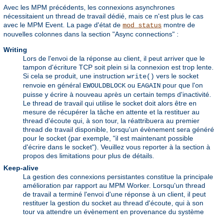
Avec les MPM précédents, les connexions asynchrones
nécessitaient un thread de travail dédié, mais ce n'est plus le cas
avec le MPM Event. La page d'état de
montre de
mod_status
nouvelles colonnes dans la section "Async connections" :
Writing
Lors de l'envoi de la réponse au client, il peut arriver que le
tampon d'écriture TCP soit plein si la connexion est trop lente.
Si cela se produit, une instruction
vers le socket
write()
renvoie en général
ou
pour que l'on
EWOULDBLOCK
EAGAIN
puisse y écrire à nouveau après un certain temps d'inactivité.
Le thread de travail qui utilise le socket doit alors être en
mesure de récupérer la tâche en attente et la restituer au
thread d'écoute qui, à son tour, la réattribuera au premier
thread de travail disponible, lorsqu'un évènement sera généré
pour le socket (par exemple, "il est maintenant possible
d'écrire dans le socket"). Veuillez vous reporter à la section à
propos des limitations pour plus de détails.
Keep-alive
La gestion des connexions persistantes constitue la principale
amélioration par rapport au MPM Worker. Lorsqu'un thread
de travail a terminé l'envoi d'une réponse à un client, il peut
restituer la gestion du socket au thread d'écoute, qui à son
tour va attendre un évènement en provenance du système