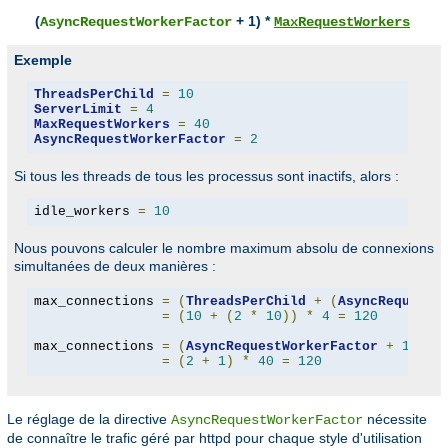
(
+ 1) *
AsyncRequestWorkerFactor
MaxRequestWorkers
Exemple
ThreadsPerChild
=
10
ServerLimit
=
4
MaxRequestWorkers
=
40
AsyncRequestWorkerFactor
=
2
Si tous les threads de tous les processus sont inactifs, alors :
idle_workers 
=
10
Nous pouvons calculer le nombre maximum absolu de connexions
simultanées de deux manières :
max_connections 
=
(
ThreadsPerChild
+
(
AsyncRequestW
=
(
10
+
(
2
*
10
))
*
4
=
120
max_connections 
=
(
AsyncRequestWorkerFactor
+
1
)
*
=
(
2
+
1
)
*
40
=
120
Le réglage de la directive
nécessite
AsyncRequestWorkerFactor
de connaître le trafic géré par httpd pour chaque style d'utilisation