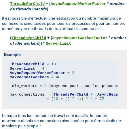
+ (
*
nombre
ThreadsPerChild
AsyncRequestWorkerFactor
de threads inactifs
)
Il est possible d'effectuer une estimation du nombre maximum de
connexions simultanées pour tous les processus et pour un nombre
donné moyen de threads de travail inactifs comme suit :
(
+ (
*
number
ThreadsPerChild
AsyncRequestWorkerFactor
of idle workers
)) *
ServerLimit
Exemple
ThreadsPerChild
=
10
ServerLimit
=
4
AsyncRequestWorkerFactor
=
2
MaxRequestWorkers
=
40
idle_workers 
=
4
(
moyenne pour tous les processus p
max_connections 
=
(
ThreadsPerChild
+
(
AsyncRequestW
=
(
10
+
(
2
*
4
))
*
4
=
72
Lorsque tous les threads de travail sont inactifs, le nombre
maximum absolu de connexions simultanées peut être calculé de
manière plus simple :