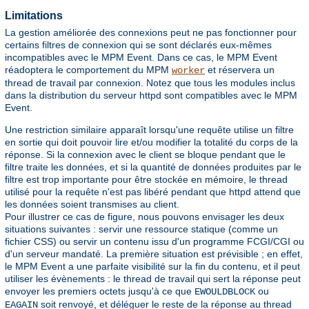
Limitations
La gestion améliorée des connexions peut ne pas fonctionner pour
certains filtres de connexion qui se sont déclarés eux-mêmes
incompatibles avec le MPM Event. Dans ce cas, le MPM Event
réadoptera le comportement du MPM
et réservera un
worker
thread de travail par connexion. Notez que tous les modules inclus
dans la distribution du serveur httpd sont compatibles avec le MPM
Event.
Une restriction similaire apparaît lorsqu'une requête utilise un filtre
en sortie qui doit pouvoir lire et/ou modifier la totalité du corps de la
réponse. Si la connexion avec le client se bloque pendant que le
filtre traite les données, et si la quantité de données produites par le
filtre est trop importante pour être stockée en mémoire, le thread
utilisé pour la requête n'est pas libéré pendant que httpd attend que
les données soient transmises au client.
Pour illustrer ce cas de figure, nous pouvons envisager les deux
situations suivantes : servir une ressource statique (comme un
fichier CSS) ou servir un contenu issu d'un programme FCGI/CGI ou
d'un serveur mandaté. La première situation est prévisible ; en effet,
le MPM Event a une parfaite visibilité sur la fin du contenu, et il peut
utiliser les évènements : le thread de travail qui sert la réponse peut
envoyer les premiers octets jusqu'à ce que
ou
EWOULDBLOCK
soit renvoyé, et déléguer le reste de la réponse au thread
EAGAIN