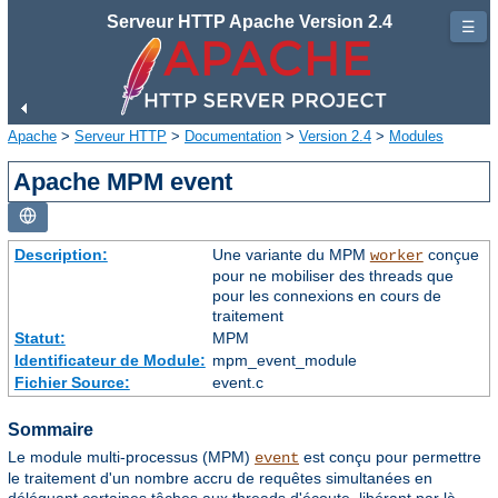
Serveur HTTP Apache Version 2.4
☰
Apache
>
Serveur HTTP
>
Documentation
>
Version 2.4
>
Modules
Apache MPM event
Description:
Une variante du MPM
conçue
worker
pour ne mobiliser des threads que
pour les connexions en cours de
traitement
Statut:
MPM
Identificateur de Module:
mpm_event_module
Fichier Source:
event.c
Sommaire
Le module multi-processus (MPM)
est conçu pour permettre
event
le traitement d'un nombre accru de requêtes simultanées en