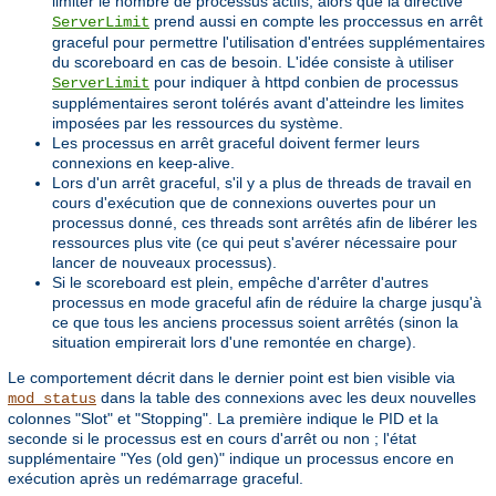
limiter le nombre de processus actifs, alors que la directive
prend aussi en compte les proccessus en arrêt
ServerLimit
graceful pour permettre l'utilisation d'entrées supplémentaires
du scoreboard en cas de besoin. L'idée consiste à utiliser
pour indiquer à httpd conbien de processus
ServerLimit
supplémentaires seront tolérés avant d'atteindre les limites
imposées par les ressources du système.
Les processus en arrêt graceful doivent fermer leurs
connexions en keep-alive.
Lors d'un arrêt graceful, s'il y a plus de threads de travail en
cours d'exécution que de connexions ouvertes pour un
processus donné, ces threads sont arrêtés afin de libérer les
ressources plus vite (ce qui peut s'avérer nécessaire pour
lancer de nouveaux processus).
Si le scoreboard est plein, empêche d'arrêter d'autres
processus en mode graceful afin de réduire la charge jusqu'à
ce que tous les anciens processus soient arrêtés (sinon la
situation empirerait lors d'une remontée en charge).
Le comportement décrit dans le dernier point est bien visible via
dans la table des connexions avec les deux nouvelles
mod_status
colonnes "Slot" et "Stopping". La première indique le PID et la
seconde si le processus est en cours d'arrêt ou non ; l'état
supplémentaire "Yes (old gen)" indique un processus encore en
exécution après un redémarrage graceful.