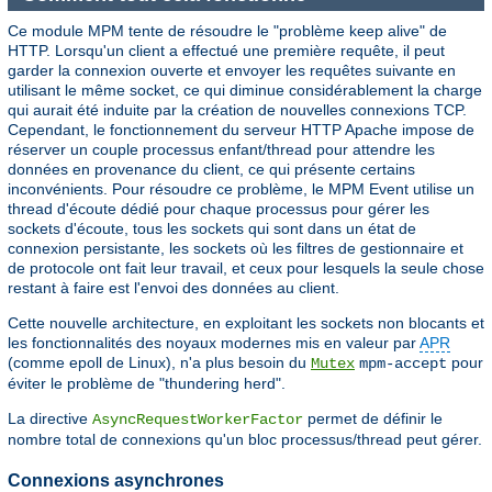
Ce module MPM tente de résoudre le "problème keep alive" de
HTTP. Lorsqu'un client a effectué une première requête, il peut
garder la connexion ouverte et envoyer les requêtes suivante en
utilisant le même socket, ce qui diminue considérablement la charge
qui aurait été induite par la création de nouvelles connexions TCP.
Cependant, le fonctionnement du serveur HTTP Apache impose de
réserver un couple processus enfant/thread pour attendre les
données en provenance du client, ce qui présente certains
inconvénients. Pour résoudre ce problème, le MPM Event utilise un
thread d'écoute dédié pour chaque processus pour gérer les
sockets d'écoute, tous les sockets qui sont dans un état de
connexion persistante, les sockets où les filtres de gestionnaire et
de protocole ont fait leur travail, et ceux pour lesquels la seule chose
restant à faire est l'envoi des données au client.
Cette nouvelle architecture, en exploitant les sockets non blocants et
les fonctionnalités des noyaux modernes mis en valeur par
APR
(comme epoll de Linux), n'a plus besoin du
pour
Mutex
mpm-accept
éviter le problème de "thundering herd".
La directive
permet de définir le
AsyncRequestWorkerFactor
nombre total de connexions qu'un bloc processus/thread peut gérer.
Connexions asynchrones