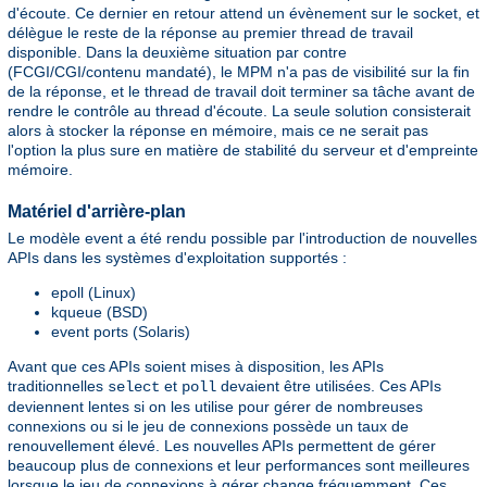
d'écoute. Ce dernier en retour attend un évènement sur le socket, et
délègue le reste de la réponse au premier thread de travail
disponible. Dans la deuxième situation par contre
(FCGI/CGI/contenu mandaté), le MPM n'a pas de visibilité sur la fin
de la réponse, et le thread de travail doit terminer sa tâche avant de
rendre le contrôle au thread d'écoute. La seule solution consisterait
alors à stocker la réponse en mémoire, mais ce ne serait pas
l'option la plus sure en matière de stabilité du serveur et d'empreinte
mémoire.
Matériel d'arrière-plan
Le modèle event a été rendu possible par l'introduction de nouvelles
APIs dans les systèmes d'exploitation supportés :
epoll (Linux)
kqueue (BSD)
event ports (Solaris)
Avant que ces APIs soient mises à disposition, les APIs
traditionnelles
et
devaient être utilisées. Ces APIs
select
poll
deviennent lentes si on les utilise pour gérer de nombreuses
connexions ou si le jeu de connexions possède un taux de
renouvellement élevé. Les nouvelles APIs permettent de gérer
beaucoup plus de connexions et leur performances sont meilleures
lorsque le jeu de connexions à gérer change fréquemment. Ces