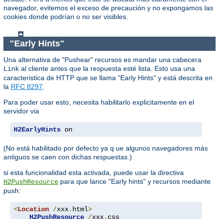
navegador, evitemos el exceso de precaución y no expongamos las
cookies donde podrían o no ser visibles.
"Early Hints"
Una alternativa de "Pushear" recursos es mandar una cabecera
al cliente antes que la respuesta esté lista. Esto usa una
Link
caracteristica de HTTP que se llama "Early Hints" y está descrita en
la
RFC 8297
.
Para poder usar esto, necesita habilitarlo explicitamente en el
servidor via
H2EarlyHints
 on
(No está habilitado por defecto ya q ue algunos navegadores más
antiguos se caen con dichas respuestas.)
si esta funcionalidad esta activada, puede usar la directiva
para que lance "Early hints" y recursos mediante
H2PushResource
push:
<
Location
/
xxx
.
html
>
H2PushResource
/
xxx
.
css
