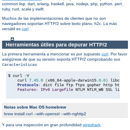
common lisp, dart, erlang, haskell, java, nodejs, php, python, perl,
ruby, rust, scala y swift.
Muchos de las implementaciones de clientes que no son
navegadores soportan HTTP/2 sobre texto plano, h2c. La más
versátil es
curl
.
Herramientas útiles para depurar HTTP/2
La primera herramienta a mencionar es por supuesto
curl
. Por favor
asegúrese de que su versión soporta HTTP/2 comprobando sus
:
Características
$ curl 
-
V

    curl 
7.45
.
0
(
x86_64-apple-darwin15
.
0.0
)
 libcurl
/
Protocols
:
 dict file ftp ftps gopher http https 
Features
:
IPv6
Largefile
 NTLM NTLM_WB SSL libz T
Notas sobre Mac OS homebrew
brew install curl --with-openssl --with-nghttp2
Y para una inspección en gran profundidad
wireshark
.