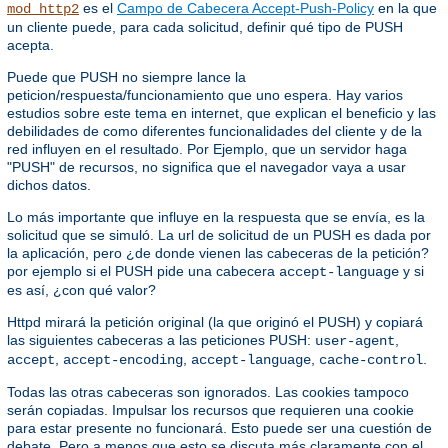
es el
Campo de Cabecera Accept-Push-Policy
en la que
mod_http2
un cliente puede, para cada solicitud, definir qué tipo de PUSH
acepta.
Puede que PUSH no siempre lance la
peticion/respuesta/funcionamiento que uno espera. Hay varios
estudios sobre este tema en internet, que explican el beneficio y las
debilidades de como diferentes funcionalidades del cliente y de la
red influyen en el resultado. Por Ejemplo, que un servidor haga
"PUSH" de recursos, no significa que el navegador vaya a usar
dichos datos.
Lo más importante que influye en la respuesta que se envía, es la
solicitud que se simuló. La url de solicitud de un PUSH es dada por
la aplicación, pero ¿de donde vienen las cabeceras de la petición?
por ejemplo si el PUSH pide una cabecera
y si
accept-language
es así, ¿con qué valor?
Httpd mirará la petición original (la que originó el PUSH) y copiará
las siguientes cabeceras a las peticiones PUSH:
,
user-agent
,
,
,
.
accept
accept-encoding
accept-language
cache-control
Todas las otras cabeceras son ignorados. Las cookies tampoco
serán copiadas. Impulsar los recursos que requieren una cookie
para estar presente no funcionará. Esto puede ser una cuestión de
debate. Pero a menos que esto se discuta más claramente con el