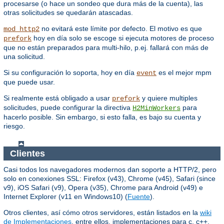
procesarse (o hace un sondeo que dura más de la cuenta), las
otras solicitudes se quedarán atascadas.
no evitará este límite por defecto. El motivo es que
mod_http2
hoy en día solo se escoge si ejecuta motores de proceso
prefork
que no están preparados para multi-hilo, p.ej. fallará con más de
una solicitud.
Si su configuración lo soporta, hoy en día
es el mejor mpm
event
que puede usar.
Si realmente está obligado a usar
y quiere multiples
prefork
solicitudes, puede configurar la directiva
para
H2MinWorkers
hacerlo posible. Sin embargo, si esto falla, es bajo su cuenta y
riesgo.
Clientes
Casi todos los navegadores modernos dan soporte a HTTP/2, pero
solo en conexiones SSL: Firefox (v43), Chrome (v45), Safari (since
v9), iOS Safari (v9), Opera (v35), Chrome para Android (v49) e
Internet Explorer (v11 en Windows10) (
Fuente
).
Otros clientes, así cómo otros servidores, están listados en la
wiki
de Implementaciones
, entre ellos, implementaciones para c, c++,