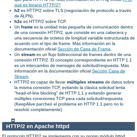
qué es binario HTTP/2?
h2
es HTTP/2 sobre TLS (negociación de protocolo a través
de ALPN).
h2c
es HTTP/2 sobre TCP.
Un
frame
es la unidad más pequeña de comunicación dentro
de una conexión HTTP/2, que consiste en una cabecera y
una secuencia de octetos de longitud variable estructurada de
acuerdo con el tipo de frame. Más información en la
documentación oficial
Sección de Capa de Frame
.
Un
stream
es un flujo bidireccional de frames dentro de una
conexión HTTP/2. El concepto correspondiente en HTTP 1.1
es un intercambio de mensajes de solicitud/respuesta. Más
información en la documentación oficial
Sección Capa de
Stream
.
HTTP/2 es capaz de llevar
múltiples streams
de datos sobre
la misma conexión TCP, evitando la clásica solicitud lenta
"head-of-line blocking" de HTTP 1.1 y evitando generar
múltiples conexiones TCP para cada solicitud/respuesta
(KeepAlive parcheó el problema en HTTP 1.1 pero no lo
resolvió completamente).
HTTP/2 en Apache httpd
El protocolo HTTP/2 se implementa con su propio módulo httpd,