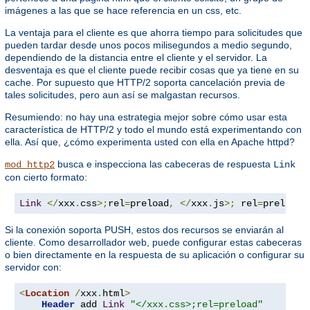
imágenes a las que se hace referencia en un css, etc.
La ventaja para el cliente es que ahorra tiempo para solicitudes que
pueden tardar desde unos pocos milisegundos a medio segundo,
dependiendo de la distancia entre el cliente y el servidor. La
desventaja es que el cliente puede recibir cosas que ya tiene en su
cache. Por supuesto que HTTP/2 soporta cancelación previa de
tales solicitudes, pero aun así se malgastan recursos.
Resumiendo: no hay una estrategia mejor sobre cómo usar esta
característica de HTTP/2 y todo el mundo está experimentando con
ella. Así que, ¿cómo experimenta usted con ella en Apache httpd?
busca e inspecciona las cabeceras de respuesta
mod_http2
Link
con cierto formato:
Link
</
xxx
.
css
>;
rel
=
preload
,
</
xxx
.
js
>;
 rel
=
preload
Si la conexión soporta PUSH, estos dos recursos se enviarán al
cliente. Como desarrollador web, puede configurar estas cabeceras
o bien directamente en la respuesta de su aplicación o configurar su
servidor con:
<
Location
/
xxx
.
html
>
Header
 add 
Link
"</xxx.css>;rel=preload"