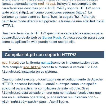
llamado acertadamente
. Incluye el set completo de
mod_http2
características descritas por el RFC 7540 y soporta HTTP/2 sobre
texto plano (http:), así como conexiones seguras (https:). La
variante de texto plano se llama '
', la segura '
'. Para
h2c
h2
h2c
permite el modo
direct
y el
a través de una solicitud inicial
Upgrade:
HTTP/1.
Una característica de HTTP/2 que ofrece capacidades nuevas para
desarrolladores de web es
Server Push
. Vea esa sección para saber
como su aplicación web puede hacer uso de ella.
Compilar httpd con soporte HTTP/2
usa la librería
nghttp2
como su implementación base.
mod_http2
Para compilar
necesita al menos la versión 1.2.1 de
mod_http2
instalada en su sistema.
libnghttp2
Cuando usted ejecuta
en el código fuente de Apache
./configure
HTTPD, necesita indicarle '
' como una opción
--enable-http2
adicional para activar la compilación de este módulo. Si su
está ubicado en una ruta no habitual (cualquiera que
libnghttp2
sea en su sistema operativo), puede indicar su ubicación con '
--
' para
.
with-nghttp2=<path>
./configure