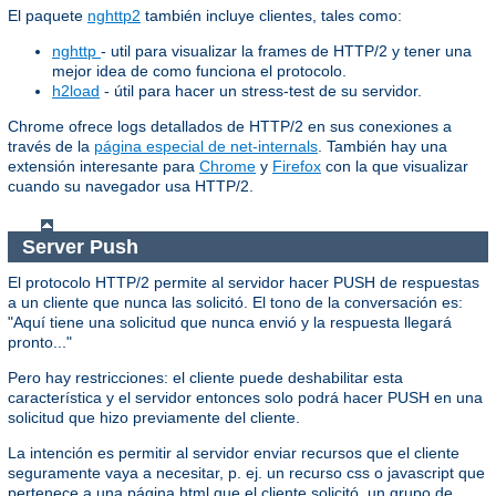
El paquete
nghttp2
también incluye clientes, tales como:
nghttp
- util para visualizar la frames de HTTP/2 y tener una
mejor idea de como funciona el protocolo.
h2load
- útil para hacer un stress-test de su servidor.
Chrome ofrece logs detallados de HTTP/2 en sus conexiones a
través de la
página especial de net-internals
. También hay una
extensión interesante para
Chrome
y
Firefox
con la que visualizar
cuando su navegador usa HTTP/2.
Server Push
El protocolo HTTP/2 permite al servidor hacer PUSH de respuestas
a un cliente que nunca las solicitó. El tono de la conversación es:
"Aquí tiene una solicitud que nunca envió y la respuesta llegará
pronto..."
Pero hay restricciones: el cliente puede deshabilitar esta
característica y el servidor entonces solo podrá hacer PUSH en una
solicitud que hizo previamente del cliente.
La intención es permitir al servidor enviar recursos que el cliente
seguramente vaya a necesitar, p. ej. un recurso css o javascript que
pertenece a una página html que el cliente solicitó, un grupo de