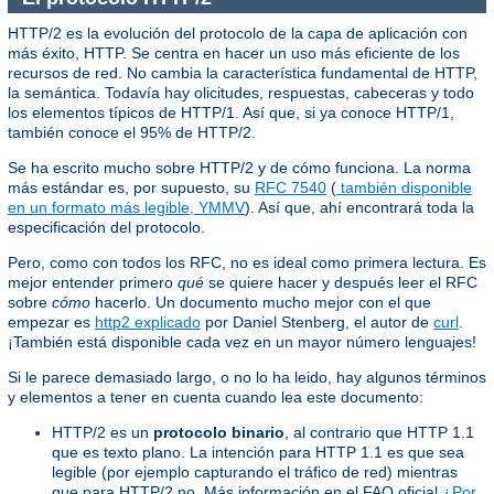
HTTP/2 es la evolución del protocolo de la capa de aplicación con
más éxito, HTTP. Se centra en hacer un uso más eficiente de los
recursos de red. No cambia la característica fundamental de HTTP,
la semántica. Todavía hay olicitudes, respuestas, cabeceras y todo
los elementos típicos de HTTP/1. Así que, si ya conoce HTTP/1,
también conoce el 95% de HTTP/2.
Se ha escrito mucho sobre HTTP/2 y de cómo funciona. La norma
más estándar es, por supuesto, su
RFC 7540
(
también disponible
en un formato más legible, YMMV
). Así que, ahí encontrará toda la
especificación del protocolo.
Pero, como con todos los RFC, no es ideal como primera lectura. Es
mejor entender primero
qué
se quiere hacer y después leer el RFC
sobre
cómo
hacerlo. Un documento mucho mejor con el que
empezar es
http2 explicado
por Daniel Stenberg, el autor de
curl
.
¡También está disponible cada vez en un mayor número lenguajes!
Si le parece demasiado largo, o no lo ha leido, hay algunos términos
y elementos a tener en cuenta cuando lea este documento:
HTTP/2 es un
protocolo binario
, al contrario que HTTP 1.1
que es texto plano. La intención para HTTP 1.1 es que sea
legible (por ejemplo capturando el tráfico de red) mientras
que para HTTP/2 no. Más información en el FAQ oficial
¿Por