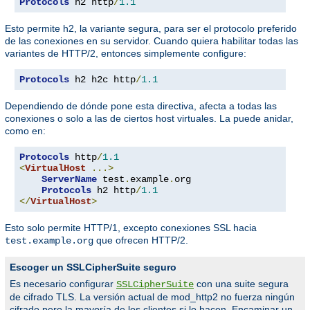
Protocols
 h2 http
/
1.1
Esto permite h2, la variante segura, para ser el protocolo preferido
de las conexiones en su servidor. Cuando quiera habilitar todas las
variantes de HTTP/2, entonces simplemente configure:
Protocols
 h2 h2c http
/
1.1
Dependiendo de dónde pone esta directiva, afecta a todas las
conexiones o solo a las de ciertos host virtuales. La puede anidar,
como en:
Protocols
 http
/
1.1
<
VirtualHost
...>
ServerName
 test
.
example
.
org

Protocols
 h2 http
/
1.1
</
VirtualHost
>
Esto solo permite HTTP/1, excepto conexiones SSL hacia
que ofrecen HTTP/2.
test.example.org
Escoger un SSLCipherSuite seguro
Es necesario configurar
con una suite segura
SSLCipherSuite
de cifrado TLS. La versión actual de mod_http2 no fuerza ningún
cifrado pero la mayoría de los clientes si lo hacen. Encaminar un